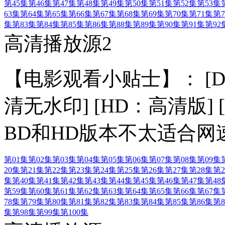
第45集
第46集
第47集
第48集
第49集
第50集
第51集
第52集
第53集
63集
第64集
第65集
第66集
第67集
第68集
第69集
第70集
第71集
第7
集
第83集
第84集
第85集
第86集
第88集
第89集
第90集
第91集
第92
高清播放源2
【电影观看小贴士】： [D
清无水印] [HD：高清版] 
BD和HD版本不太适合
第01集
第02集
第03集
第04集
第05集
第06集
第07集
第08集
第09集
20集
第21集
第22集
第23集
第24集
第25集
第26集
第27集
第28集
第2
集
第40集
第41集
第42集
第43集
第44集
第45集
第46集
第47集
第48
第59集
第60集
第61集
第62集
第63集
第64集
第65集
第66集
第67集
78集
第79集
第80集
第81集
第82集
第83集
第84集
第85集
第86集
第8
集
第98集
第99集
第100集