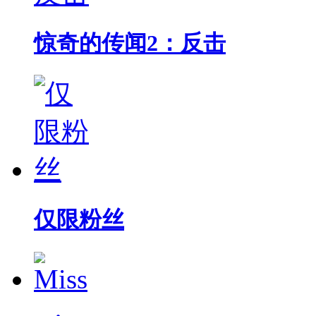
惊奇的传闻2：反击
仅限粉丝