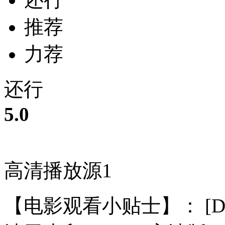
推荐
力荐
还行
5.0
高清播放源1
【电影观看小贴士】： [D