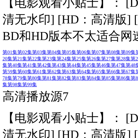
【电影观看小贴士】： [D
清无水印] [HD：高清版] 
BD和HD版本不太适合
第01集
第02集
第03集
第04集
第05集
第06集
第07集
第08集
第09集
20集
第21集
第22集
第23集
第24集
第25集
第26集
第27集
第28集
第2
集
第40集
第41集
第42集
第43集
第44集
第45集
第46集
第47集
第48
第59集
第60集
第61集
第62集
第63集
第64集
第65集
第66集
第67集
78集
第79集
第80集
第81集
第82集
第83集
第84集
第85集
第86集
第8
集
第98集
第99集
高清播放源7
【电影观看小贴士】： [D
清无水印] [HD：高清版] 