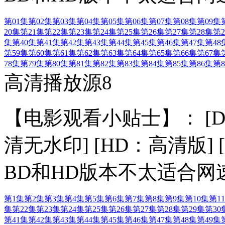
第01集
第02集
第03集
第04集
第05集
第06集
第07集
第08集
第09集
20集
第21集
第22集
第23集
第24集
第25集
第26集
第27集
第28集
第2
集
第40集
第41集
第42集
第43集
第44集
第45集
第46集
第47集
第48
第59集
第60集
第61集
第62集
第63集
第64集
第65集
第66集
第67集
78集
第79集
第80集
第81集
第82集
第83集
第84集
第85集
第86集
第8
高清播放源8
【电影观看小贴士】： [D
清无水印] [HD：高清版] 
BD和HD版本不太适合
第1集
第2集
第3集
第4集
第5集
第6集
第7集
第8集
第9集
第10集
第1
集
第22集
第23集
第24集
第25集
第26集
第27集
第28集
第29集
第30
第41集
第42集
第43集
第44集
第45集
第46集
第47集
第48集
第49集