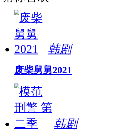
韩剧
废柴舅舅2021
韩剧