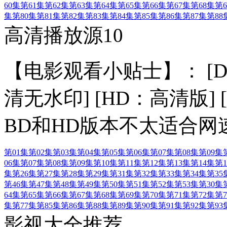
60集
第61集
第62集
第63集
第64集
第65集
第66集
第67集
第68集
第6
集
第80集
第81集
第82集
第83集
第84集
第85集
第86集
第87集
第88
高清播放源10
【电影观看小贴士】： [D
清无水印] [HD：高清版] 
BD和HD版本不太适合
第01集
第02集
第03集
第04集
第05集
第06集
第07集
第08集
第09集
06集
第07集
第08集
第09集
第10集
第11集
第12集
第13集
第14集
第1
集
第26集
第27集
第28集
第29集
第31集
第32集
第33集
第34集
第35
第46集
第47集
第48集
第49集
第50集
第51集
第52集
第53集
第30集
64集
第65集
第66集
第67集
第68集
第69集
第70集
第71集
第72集
第7
集
第77集
第85集
第86集
第88集
第89集
第90集
第91集
第92集
第93
影视大全推荐