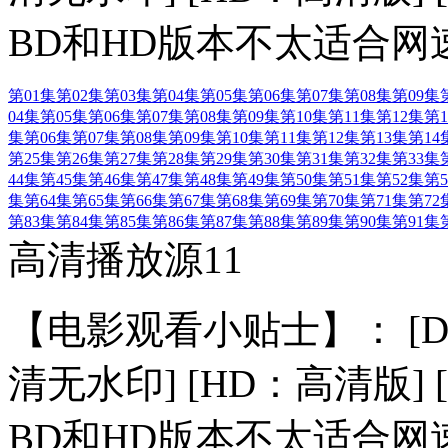
BD和HD版本不太适合
第01集
第02集
第03集
第04集
第05集
第06集
第07集
第08集
第09集
04集
第05集
第06集
第07集
第08集
第09集
第10集
第11集
第12集
第1
集
第06集
第07集
第08集
第09集
第10集
第11集
第12集
第13集
第14
第25集
第26集
第27集
第28集
第29集
第30集
第31集
第32集
第33集
44集
第45集
第46集
第47集
第48集
第49集
第50集
第51集
第52集
第5
集
第64集
第65集
第66集
第67集
第68集
第69集
第70集
第71集
第72
第83集
第84集
第85集
第86集
第87集
第88集
第89集
第90集
第91集
高清播放源11
【电影观看小贴士】： [D
清无水印] [HD：高清版] 
BD和HD版本不太适合